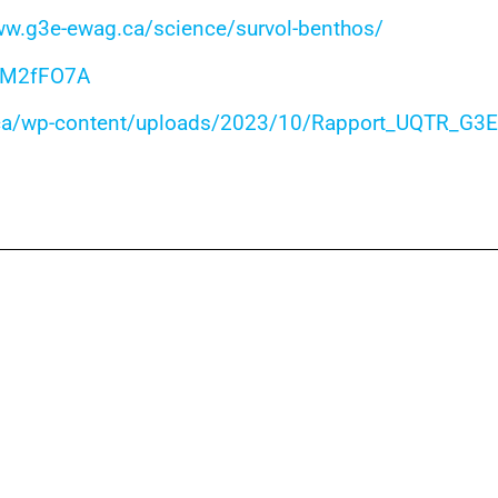
ww.g3e-ewag.ca/science/survol-benthos/
tGM2fFO7A
ca/wp-content/uploads/2023/10/Rapport_UQTR_G3E-
Derniers articles
Des jeunes engagés agissent pour la 
toires sont
1 mai 2026
English will follow Les élèves de secondaire 4 d