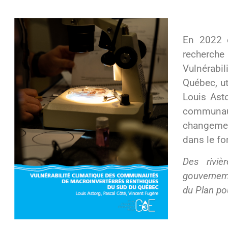
En 2022 e
recherche
Vulnérabi
Québec, u
Louis Asto
communaut
changemen
dans le fo
Des riviè
gouverneme
du Plan po