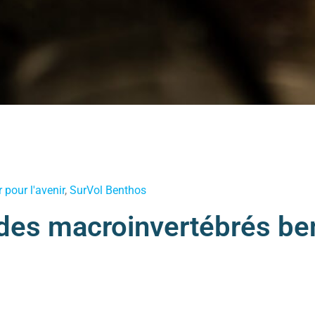
r pour l'avenir
,
SurVol Benthos
e des macroinvertébrés be