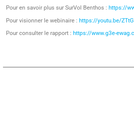
Pour en savoir plus sur SurVol Benthos :
https://w
Pour visionner le webinaire :
https://youtu.be/ZT
Pour consulter le rapport :
https://www.g3e-ewag.
Laisser un commentaire
Votre adresse courriel ne sera pas publiée.
Les champs obliga
indiqués avec
*
Commentaire
*