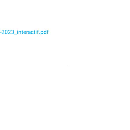
2023_interactif.pdf
rivière Lorette
u programme d’éducation