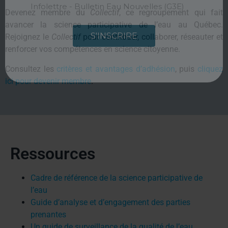
Infolettre - Collectif Eau Québec
Devenez membre du
Collectif
, ce regroupement qui fait
Infolettre - Bulletin Eau Nouvelles (G3E)
avancer la science participative de l’eau au Québec.
Rejoignez le
Collectif
pour contribuer, collaborer, réseauter et
S'INSCRIRE
renforcer vos compétences en science citoyenne.
Consultez les
critères et avantages d’adhésion
, puis
cliquez
ici pour devenir membre
.
Ressources
Cadre de référence de la science participative de
l’eau
Guide d’analyse et d’engagement des parties
prenantes
Un guide de surveillance de la qualité de l’eau