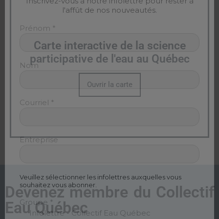
Inscrivez-vous à notre infolettre pour rester à
l'affût de nos nouveautés.
Prénom
*
Carte interactive de la science
participative de l'eau au Québec
Nom
Ouvrir la carte
Courriel
*
Entreprise
Veuillez sélectionner les infolettres auxquelles vous
Devenez membre du Collectif
souhaitez vous abonner.
Eau Québec
Groupe
*