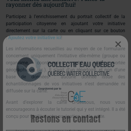
rayonner dès aujourd’hui!
Participez à l’enrichissement du portrait collectif de la
participation citoyenne en ajoutant votre initiative
directement sur la carte ou en cliquant sur ce bouton
:
Ajoutez votre initiative ici
!
Les informations recueillies au moyen de ce formulaire
concernent uniquement l’initiative elle-même (groupe ou
organisme, coordonnées, public cible, portée
géographique, etc.). Il s’agit d’un répertoire, et non d’une
base de données : aucune donnée issue des
échantillonnages de vos initiatives n’est demandée ni
diffusée sur la carte.
Avant d’explorer la carte ci-dessous, nous vous
encourageons à écouter le tutoriel qui y est intégré. Il a été
conçu pour faciliter votre navigation sur la carte.
Restons en contact