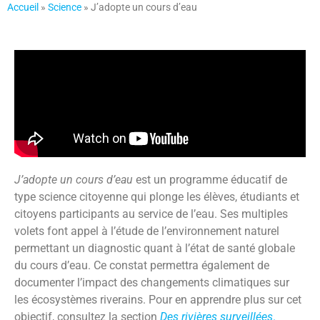
Accueil
»
Science
»
J’adopte un cours d’eau
J’adopte un cours d’eau
est un programme éducatif de
type science citoyenne qui plonge les élèves, étudiants et
citoyens participants au service de l’eau. Ses multiples
volets font appel à l’étude de l’environnement naturel
permettant un diagnostic quant à l’état de santé globale
du cours d’eau. Ce constat permettra également de
documenter l’impact des changements climatiques sur
les écosystèmes riverains. Pour en apprendre plus sur cet
objectif, consultez la section
Des rivières surveillées
.