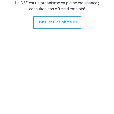
Le G3E est un organisme en pleine croissance ;
consultez nos offres d'emplois!
Consultez les offres ici
Ensemble, veillons sur l'eau et
agissons!
Nous désirons que chaque collectivité garde un
œil sur une des plus précieuses ressources qu'elle
possède: l'eau.
Faites un don