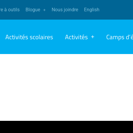
e à outils
Blogue
Nous joindre
English
Activités scolaires
Activités
Camps d’