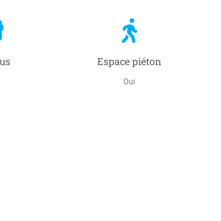
us
Espace piéton
Oui
implique, je deviens bénévole!