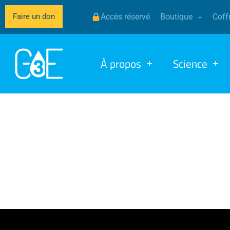
Faire un don
Accès réservé
Boutique
Coffr
À propos
Science