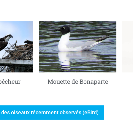
pêcheur
Mouette de Bonaparte
te des oiseaux récemment observés (eBird)